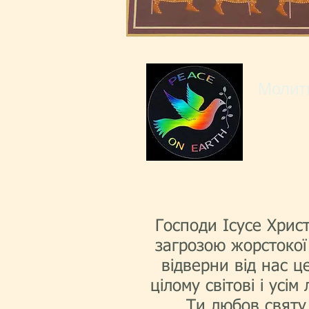
Молит
Господи Ісусе Хрис
загрозою жорстокої
відверни від нас 
цілому світові і усі
Ти любов святу 