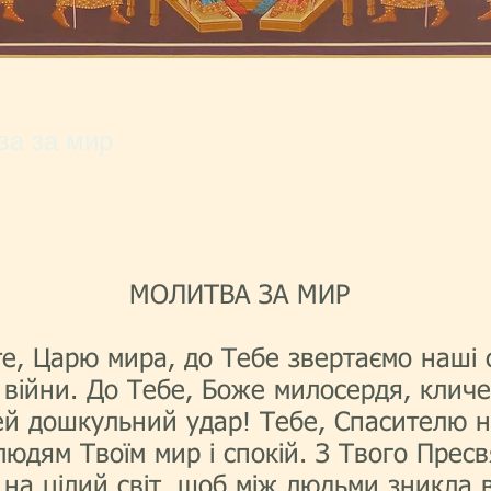
ва за мир
МОЛИТВА ЗА МИР
те, Царю мира, до Тебе звертаємо наші 
 війни. До Тебе, Боже милосердя, кличе
цей дошкульний удар! Тебе, Спасителю н
м людям Твоїм мир і спокій. З Твого Пре
на цілий світ, щоб між людьми зникла в