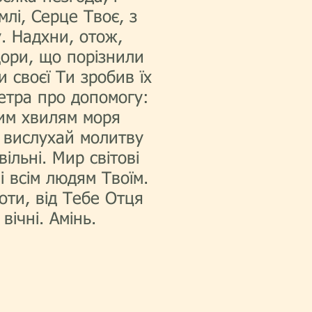
лі, Серце Твоє, з
. Надхни, отож,
дори, що порізнили
 своєї Ти зробив їх
етра про допомогу:
ним хвилям моря
і вислухай молитву
ільні. Мир світові
і всім людям Твоїм.
оти, від Тебе Отця
вічні. Амінь.