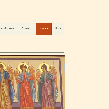
 в Молитві
ZhyveTV
prayers
More