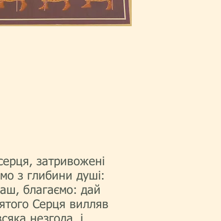
серця, затривожені
мо з глибини душі:
аш, благаємо: дай
святого Серця вилляв
сяка незгода, і