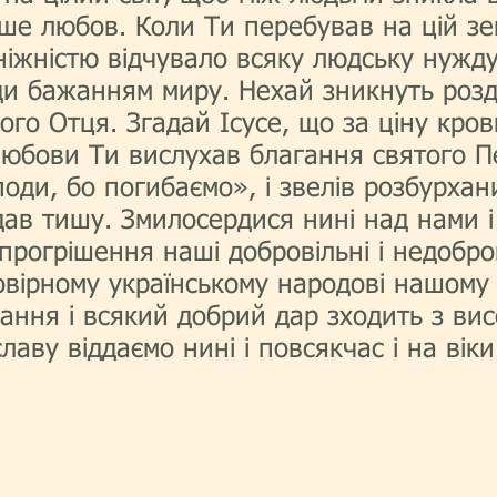
е любов. Коли Ти перебував на цій зем
іжністю відчувало всяку людську нужду
оди бажанням миру. Нехай зникнуть роз
ого Отця. Згадай Ісусе, що за ціну крови
любови Ти вислухав благання святого П
поди, бо погибаємо», і звелів розбурха
дав тишу. Змилосердися нині над нами 
рогрішення наші добровільні і недобров
овірному українському народові нашому 
ання і всякий добрий дар зходить з вис
 славу віддаємо нині і повсякчас і на віки 