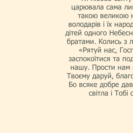
царювала сама лиш
такою великою н
володарів і їх нар
дітей одного Небесн
братами. Колись з 
«Рятуй нас, Гос
заспокоїтися та по
нашу. Прости нам п
Твоєму даруй, благ
Бо всяке добре дав
світла і Тобі