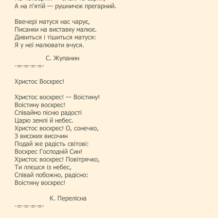
А на п'ятій — рушничок прегарний.
Ввечері матуся нас чарує,
Писанки на виставку малює.
Дивиться і тішиться матуся:
Я у неї малювати вчуся.
С. Жупанин
-=-=-=-=-
Христос Воскрес!
Христос воскрес! — Воістину!
Воістину воскрес!
Співаймо пісню радості
Царю землі й небес.
Христос воскрес! О, сонечко,
З високих височин
Подай же радість світові:
Воскрес Господній Син!
Христос воскрес! Повітрячко,
Ти ллєшся із небес,
Співай побожно, радісно:
Воістину воскрес!
К. Перелісна
-=-=-=-=-