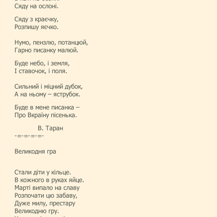
Сяду на ослоні.
Сяду з краєчку,
Розпишу яєчко.
Нумо, пензлю, потанцюй,
Гарно писанку малюй.
Буде небо, і земля,
І ставочок, і поля.
Сильний і міцний дубок,
А на ньому – яструбок.
Буде в мене писанка –
Про Вкраїну пісенька.
В. Таран
-=-=-=-=-
Великодня гра
Стали діти у кільце.
В кожного в руках яйце.
Марті випало на славу
Розпочати цю забаву,
Дуже милу, престару
Великодню гру.