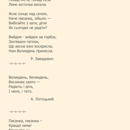
Понад міста, понад села
Лине вісточка весела.
Ясне сонце над селом,
Наче писанка, зійшло —
Вибігайте з хати, діти!
Як сьогодні не радіти?
Вийдем - вийдем на горбок,
Заспіваєм гагілок,
Що весна вже воскресла,
Нам Великдень принесла.
Р. Завадович
-=-=-=-=-
Великдень, Великдень,
Веснянеє свято —
Радіють і діти,
І неня, і тато.
А. Лотоцький
-=-=-=-=-
Писанка, писанка –
Кращої нема!