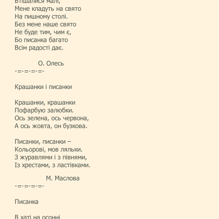
Втішалися малі,
Мене кладуть на свято
На пишному столі.
Без мене наше свято
Не буде тим, чим є,
Бо писанка багато
Всім радості дає.
О. Олесь
-=-=-=-=-
Крашанки і писанки
Крашанки, крашанки
Пофарбую залюбки.
Ось зелена, ось червона,
А ось жовта, он бузкова.
Писанки, писанки –
Кольорові, мов ляльки.
З журавлями і з півнями,
Із хрестами, з ластівками.
М. Маслова
-=-=-=-=-
Писанка
В хаті на осонні