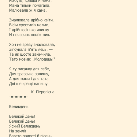
Мабуть, кращої й нема.
Мама тільки помагала,
Малювала ж я сама.
Змалювала дрібно квіти,
Вісім хрестиків малих,
І дрібнюсінько ялинку
И поясочок поміж них.
Хоч не зразу змалювала,
Зіпсувала п'ять яєць, —
Та як шосте закінчила,
Тато мовив: „Молодець!"
Я ту писанку для себе,
Для зразочка залишу,
А для мами і для тата
Дві ще кращі напишу.
К. Перелісна
-=-=-=-=-
Великдень
Великий день!
Великий день!
Ясний Великдень
На землі!
Багато радості й пісень