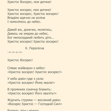
Христос Воскрес, моя дитино!
Христос воскрес, моя дитино!
Христос воскрес, Христос воскрес!
Впадімо вдячно на коліна
І помолімось до небес.
Давай же, донечко, молитись,
Дивись на хмарки до небес,
Бог милосердний любить діти...
Христос воскрес! Христос воскрес!
К. Перелісна
-=-=-=-=-
Христос Воскрес!
Співає жайворон з небес:
«Христос воскрес! Христос воскрес!»
У небо дзвін гуде з села:
«Христос воскрес! Йому хвала!»
В проміннях сонячна блакить:
«Христос воскрес! Його хваліть!»
Журчить струмок — весняний дзвін:
«Воскрес Христос — Господній Син!»
Радіють діти у вінках: