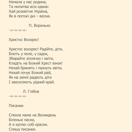
Немала у нас родина,
Та молитва всіх єдина:
Хай розквітне Україна,
Як в погожі дні – весна.
П. Воронько
-=-=-=-=-
Христос Воскрес!
Христос воскрес! Радійте, діти,
Біжіть у поле, у садок,
Збирайте зіллячко і квіти,
Кладіть на Божий Хрест вінок!
Нехай бринять і пахнуть квіти,
Нехай почує Божий рай,
Як на землі радіють діти
І звеселяють рідний край.
Л. Глібов
-=-=-=-=-
Писанки
Спекла мама на Великдень
Біленькі паски,
А я куплю собі краски.
Спишу писанки.