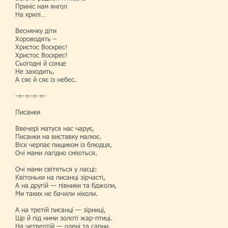
Приніс нам янгол
На крилі…
Веснянку діти
Хороводять –
Христос Воскрес!
Христос Воскрес!
Сьогодні й сонце
Не заходить,
А сяє й сяє із небес.
-=-=-=-=-
Писанки
Ввечері матуся нас чарує,
Писанки на виставку малює.
Віск черпає пищиком із блюдця,
Очі мами лагідно сміються.
Очі мами світяться у ласці:
Квітоньки на писанці зірчасті,
А на другій — півники та бджоли,
Ми таких не бачили ніколи.
А на третій писанці — зірниці,
Ще й під ними золоті жар-птиці.
На четвертій — олені та сарни,