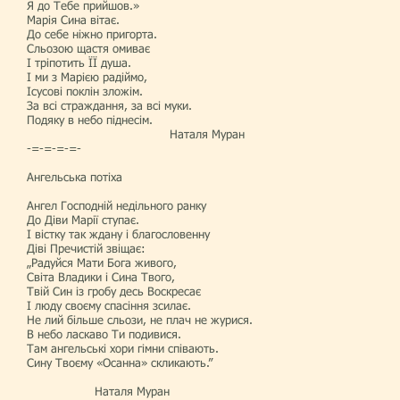
Я до Тебе прийшов.»
Марія Сина вітає.
До себе ніжно пригорта.
Сльозою щастя омиває
І тріпотить ЇЇ душа.
І ми з Марією радіймо,
Ісусові поклін зложім.
За всі страждання, за всі муки.
Подяку в небо піднесім.
Наталя Муран
-=-=-=-=-
Ангельська потіха
Ангел Господній недільного ранку
До Діви Марії ступає.
І вістку так ждану і благословенну
Діві Пречистій звіщає:
„Радуйся Мати Бога живого,
Світа Владики і Сина Твого,
Твій Син із гробу десь Воскресає
І люду своєму спасіння зсилає.
Не лий більше сльози, не плач не журися.
В небо ласкаво Ти подивися.
Там ангельські хори гімни співають.
Сину Твоєму «Осанна» скликають.”
Наталя Муран