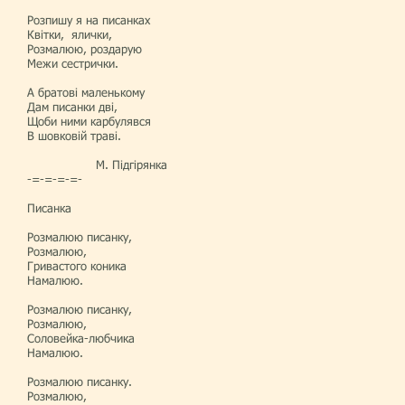
Розпишу я на писанках
Квітки, ялички,
Розмалюю, роздарую
Межи сестрички.
А братові маленькому
Дам писанки дві,
Щоби ними карбулявся
В шовковій траві.
М. Підгірянка
-=-=-=-=-
Писанка
Розмалюю писанку,
Розмалюю,
Гривастого коника
Намалюю.
Розмалюю писанку,
Розмалюю,
Соловейка-любчика
Намалюю.
Розмалюю писанку.
Розмалюю,