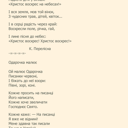
«Христос воскрес на небесах!»
І вся земля, мов той вінок,
З чудесних трав, дітей, квіток...
І в серці радість через край:
Воскресли поле, річка, гай,
І лине пісня до небес:
«Христос воскрес! Христос воскрес!»
К. Перелісна
-=-=-=-=-
Одарочка малює
Ой малює Одарочка
Писанки червоні,
І біжать до неї взори:
Півні, зорі, коні.
Кожне просить на писанці
Його написати,
Кожне хоче звеличати
Господнєє Свято.
Кожне каже: — На писанці
Я вже не віднині!
Мене здавна так писали