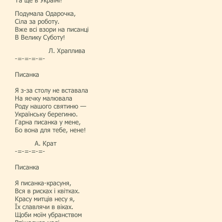
Та ще в Україні!
Подумала Одарочка,
Сіла за роботу.
Вже всі взори на писанці
В Велику Суботу!
Л. Храплива
-=-=-=-=-
Писанка
Я з-за столу не вставала
На яєчку малювала
Роду нашого святиню —
Українську берегиню.
Гарна писанка у мене,
Бо вона для тебе, нене!
А. Крат
-=-=-=-=-
Писанка
Я писанка-красуня,
Вся в рисках і квітках.
Красу митців несу я,
Їх славлячи в віках.
Щоби моїм убранством