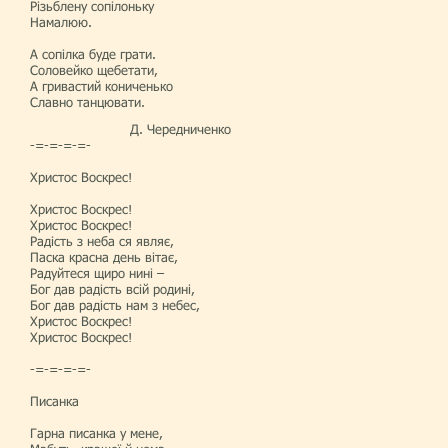
Різьблену сопілоньку
Намалюю.
А сопілка буде грати.
Соловейко щебетати,
А гривастий кониченько
Славно танцювати.
Д. Чередниченко
-=-=-=-=-
Христос Воскрес!
Христос Воскрес!
Христос Воскрес!
Радість з неба ся являє,
Паска красна день вітає,
Радуйтеся щиро нині –
Бог дав радість всій родині,
Бог дав радість нам з небес,
Христос Воскрес!
Христос Воскрес!
-=-=-=-=-
Писанка
Гарна писанка у мене,