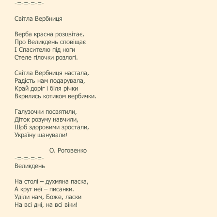
-=-=-=-=-
Світла Вербниця
Верба красна розцвітає,
Про Великдень сповіщає
І Спасителю під ноги
Стеле гілочки розлогі.
Світла Вербниця настала,
Радість нам подарувала,
Край доріг і біля річки
Вкрились котиком вербички.
Галузочки посвятили,
Діток розуму навчили,
Щоб здоровими зростали,
Україну шанували!
О. Роговенко
-=-=-=-=-
Великдень
На столі – духмяна паска,
А круг неї – писанки.
Уділи нам, Боже, ласки
На всі дні, на всі віки!