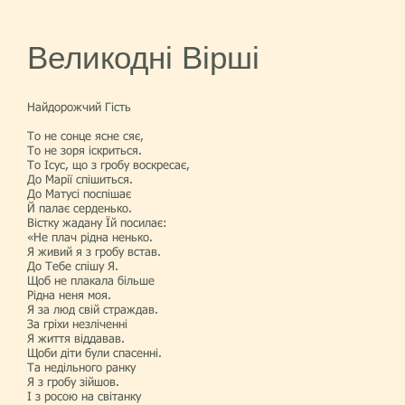
Великодні Вірші
Найдорожчий Гість
То не сонце ясне сяє,
То не зоря іскриться.
То Ісус, що з гробу воскресає,
До Марії спішиться.
До Матусі поспішає
Й палає серденько.
Вістку жадану Їй посилає:
«Не плач рідна ненько.
Я живий я з гробу встав.
До Тебе спішу Я.
Щоб не плакала більше
Рідна неня моя.
Я за люд свій страждав.
За гріхи незліченні
Я життя віддавав.
Щоби діти були спасенні.
Та недільного ранку
Я з гробу зійшов.
І з росою на світанку