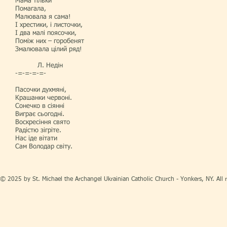
Мама тільки
Помагала,
Малювала я сама!
І хрестики, і листочки,
І два малі поясочки,
Поміж них – горобенят
Змалювала цілий ряд!
Л. Недін
-=-=-=-=-
Пасочки духмяні,
Крашанки червоні.
Сонечко в сіянні
Виграє сьогодні.
Воскресіння свято
Радістю зігріте.
Нас іде вітати
Сам Володар світу.
© 2025 by St. Michael the Archangel Ukrainian Catholic Church - Yonkers, NY. All r