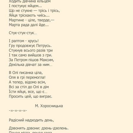
Ходить дівчина кільцем
І постукує яйцем...
Що не стукне — трісь і трісь,
Яйця тріскають чиїсь...
Мартине - ціле, тверде,—
Марта рада далі йде...
Стук-стук-стук…
І раптом - хрусь!
Гру продовжує Петрусь.
Стукнув всього разів три
І так само вийшов з гри.
За Петром пішов Максим,
Декілька дівчат за ним…
В Олі писанка ціла,
Оля в грі перемогла!
А тепер, відомо всім,
Всі за стіл до Олі в дім
Їсти яйця, все, що є…
Просить цей, що виграє.
М. Хоросницька
-=-=-=-=-
Радісний надходить день,
Дзвонять дзвони: дзень-дзелень.