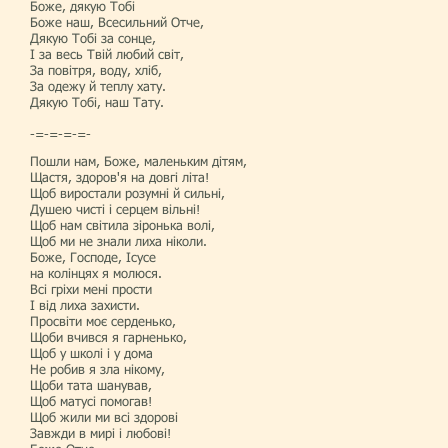
Боже, дякую Тобі
Боже наш, Всесильний Отче,
Дякую Тобі за сонце,
І за весь Твій любий світ,
За повітря, воду, хліб,
За одежу й теплу хату.
Дякую Тобі, наш Тату.
-=-=-=-=-
Пошли нам, Боже, маленьким дітям,
Щастя, здоров'я на довгі літа!
Щоб виростали розумні й сильні,
Душею чисті і серцем вільні!
Щоб нам світила зіронька волі,
Щоб ми не знали лиха ніколи.
Боже, Господе, Ісусе
на колінцях я молюся.
Всі гріхи мені прости
І від лиха захисти.
Просвіти моє серденько,
Щоби вчився я гарненько,
Щоб у школі і у дома
Не робив я зла нікому,
Щоби тата шанував,
Щоб матусі помогав!
Щоб жили ми всі здорові
Завжди в мирі і любові!