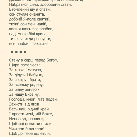
Набратися сили, здоровими стати.
Втомлений іду я спати,
сон стуляє оченята,
добрий Янголе святий,
тихий сон мені навій,
коли я щось зле зробив,
наді мною білі крила,
ти як завжди розпусти,
все пробач і захисти!
-=-=-=-=-
Стану в серці перед Богом,
Щиро помолюся:
За татка і матусю,
За дідуся і бабусю,
За сестру і брата,
За всеньку родину,
За рідну землю -
За нашу Вкраїну.
Господи, многії літа подай,
Захисти від лиха
Весь наш рідний край.
І прости мені, мій Боже,
Непослух, провини,
Щоб мої молитви стали
Чистими й легкими!
Щоб до Тебе долетіли,