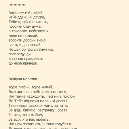
-=-=-=-=-
Ангелику мій любий,
найвідданішій друже,
Тебе я, мій хранителю,
просити буду дуже:
в тривогах, небезпеках
мене не покидай,
зробити добрий вибір
завжди допомагай.
Не дай об гріх спіткнутись,
попереду іди,
дорогою правдивою
до неба приведи.
Вечірня молитва
Ісусе любий, Ісусе милий,
Вже ангели в небі зірку засвітили,
Ніч темна надходить, і всі ми в поклоні
До Тебе підносим маленькі долоні.
І молимось щиро за маму, за тата,
За діда, бабусю, сестричку і брата.
За всіх, кого любим,
За всіх, хто нас любить,
Що нам помагають і ніжно голублять.
Дозволь нам щасливо цю ніч переспати,