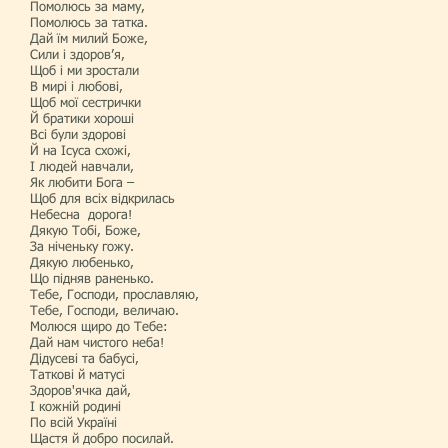
Помолюсь за маму,
Помолюсь за татка.
Дай їм милий Боже,
Сили і здоров’я,
Щоб і ми зростали
В мирі і любові,
Щоб мої сестрички
Й братики хороші
Всі були здорові
Й на Ісуса схожі,
І людей навчали,
Як любити Бога –
Щоб для всіх відкрилась
Небесна дорога!
Дякую Тобі, Боже,
За ніченьку гожу.
Дякую любенько,
Що підняв раненько.
Тебе, Господи, прославляю,
Тебе, Господи, величаю.
Молюся щиро до Тебе:
Дай нам чистого неба!
Дідусеві та бабусі,
Таткові й матусі
Здоров'ячка дай,
І кожній родині
По всій Україні
Щастя й добро посилай.