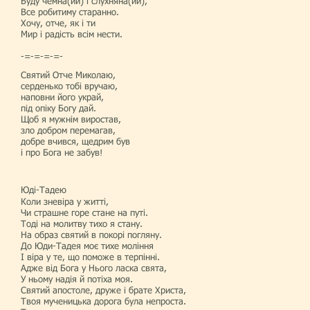
Буду чемна(ий) і слухняна(ий),
Все робитиму старанно.
Хочу, отче, як і ти
Мир і радість всім нести.
-=-=-=-=-
Святий Отче Миколаю,
серденько тобі вручаю,
наповни його украй,
під опіку Богу дай.
Щоб я мужнім виростав,
зло добром перемагав,
добре вчився, щедрим був
і про Бога не забув!
Юді-Тадею
Коли зневіра у житті,
Чи страшне горе стане на путі.
Тоді на молитву тихо я стану.
На образ святий в покорі погляну.
До Юди-Тадея моє тихе моління
І віра у те, що поможе в терпінні.
Адже від Бога у Нього ласка свята,
У ньому надія й потіха моя.
Святий апостоле, друже і брате Христа,
Твоя мученицька дорога була непроста.