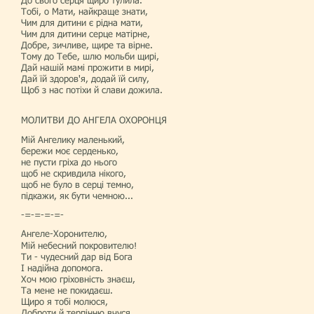
До свого серця щиро тулила.
Тобі, о Мати, найкраще знати,
Чим для дитини є рідна мати,
Чим для дитини серце матірне,
Добре, зичливе, щире та вірне.
Тому до Тебе, шлю мольби щирі,
Дай нашій мамі прожити в мирі,
Дай їй здоров'я, додай їй силу,
Щоб з нас потіхи й слави дожила.
МОЛИТВИ ДО АНГЕЛА ОХОРОНЦЯ
Мій Ангелику маленький,
бережи моє серденько,
не пусти гріха до нього
щоб не скривдила нікого,
щоб не було в серці темно,
підкажи, як бути чемною...
-=-=-=-=-
Ангеле-Хоронителю,
Мій небесний покровителю!
Ти - чудесний дар від Бога
І надійна допомога.
Хоч мою гріховність знаєш,
Та мене не покидаєш.
Щиро я тобі молюся,
Доброти й терпінню вчуся,