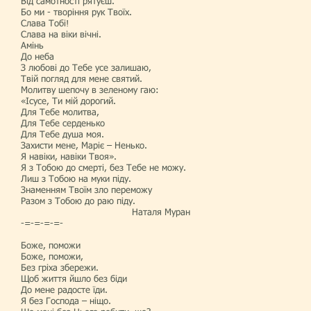
Від самотності рятуєш.
Бо ми - творіння рук Твоїх.
Слава Тобі!
Слава на віки вічні.
Амінь
До неба
З любові до Тебе усе залишаю,
Твій погляд для мене святий.
Молитву шепочу в зеленому гаю:
«Ісусе, Ти мій дорогий.
Для Тебе молитва,
Для Тебе серденько
Для Тебе душа моя.
Захисти мене, Маріє – Ненько.
Я навіки, навіки Твоя».
Я з Тобою до смерті, без Тебе не можу.
Лиш з Тобою на муки піду.
Знаменням Твоїм зло переможу
Разом з Тобою до раю піду.
Наталя Муран
-=-=-=-=-
Боже, поможи
Боже, поможи,
Без гріха збережи.
Щоб життя йшло без біди
До мене радосте їди.
Я без Господа – ніщо.