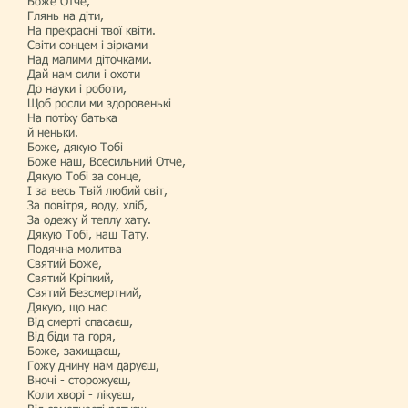
Боже Отче,
Глянь на діти,
На прекрасні твої квіти.
Світи сонцем і зірками
Над малими діточками.
Дай нам сили і охоти
До науки і роботи,
Щоб росли ми здоровенькі
На потіху батька
й неньки.
Боже, дякую Тобі
Боже наш, Всесильний Отче,
Дякую Тобі за сонце,
І за весь Твій любий світ,
За повітря, воду, хліб,
За одежу й теплу хату.
Дякую Тобі, наш Тату.
Подячна молитва
Святий Боже,
Святий Кріпкий,
Святий Безсмертний,
Дякую, що нас
Від смерті спасаєш,
Від біди та горя,
Боже, захищаєш,
Гожу днину нам даруєш,
Вночі - сторожуєш,
Коли хворі - лікуєш,