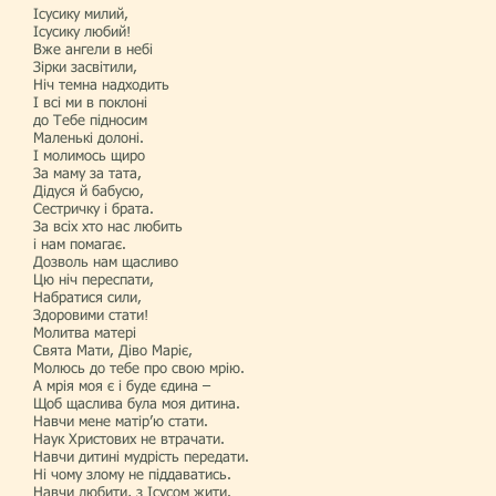
Ісусику милий,
Ісусику любий!
Вже ангели в небі
Зірки засвітили,
Ніч темна надходить
І всі ми в поклоні
до Тебе підносим
Маленькі долоні.
І молимось щиро
За маму за тата,
Дідуся й бабусю,
Сестричку і брата.
За всіх хто нас любить
і нам помагає.
Дозволь нам щасливо
Цю ніч переспати,
Набратися сили,
Здоровими стати!
Молитва матері
Свята Мати, Діво Маріє,
Молюсь до тебе про свою мрію.
А мрія моя є і буде єдина –
Щоб щаслива була моя дитина.
Навчи мене матір’ю стати.
Наук Христових не втрачати.
Навчи дитині мудрість передати.
Ні чому злому не піддаватись.
Навчи любити, з Ісусом жити.