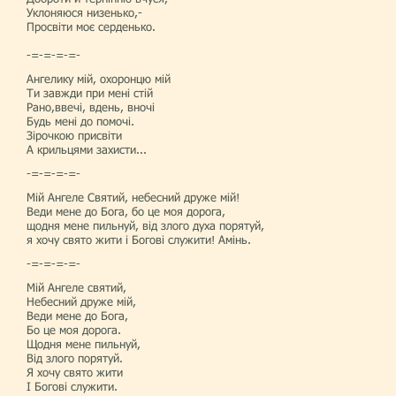
Уклоняюся низенько,-
Просвіти моє серденько.
-=-=-=-=-
Ангелику мій, охоронцю мій
Ти завжди при мені стій
Рано,ввечі, вдень, вночі
Будь мені до помочі.
Зірочкою присвіти
А крильцями захисти...
-=-=-=-=-
Мій Ангеле Святий, небесний друже мій!
Веди мене до Бога, бо це моя дорога,
щодня мене пильнуй, від злого духа порятуй,
я хочу свято жити і Богові служити! Амінь.
-=-=-=-=-
Мій Ангеле святий,
Небесний друже мій,
Веди мене до Бога,
Бо це моя дорога.
Щодня мене пильнуй,
Від злого порятуй.
Я хочу свято жити
І Богові служити.