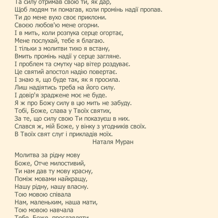
Та силу отримав свою ти, як дар,
Щоб людям ти помагав, коли промінь надії пропав.
Ти до мене вухо своє приклони.
Своєю любов'ю мене огорни.
І в мить, коли розпука серце огортає,
Мене послухай, тебе я благаю.
І тільки з молитви тихо я встану,
Вмить промінь надії у серце загляне.
І проблем та смутку чар вітер роздуває.
Це святий апостол надію повертає.
І знаю я, що буде так, як я просила.
Лиш надіятись треба на його силу.
І довір'я зраджене моє не буде.
Я ж про Божу силу в цю мить не забуду.
Тобі, Боже, слава у Твоїх святих,
За те, що силу свою Ти показуєш в них.
Слався ж, мій Боже, у вінку з угодників своїх.
В Твоїх свят слуг і прикладів моїх.
Наталя Муран
Молитва за рідну мову
Боже, Отче милостивий,
Ти нам дав ту мову красну,
Поміж мовами найкращу,
Нашу рідну, нашу власну.
Тою мовою співала
Нам, маленьким, наша мати,
Тою мовою навчала