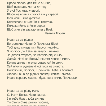
Проси любові для мене в Сина,
Щоб виховать могла дитину
У дусі Господа, у щасті.
Щоби не впав в спокусі він у страсті.
Моя мрія – моє дитятко.
Благослови ж моє Ти янголятко.
Поможи йому в його дорозі.
Щоб жив він завжди лиш у Бозі.
Наталя Муран
Молитва за рідних
Богородице-Мати! О Пречиста Діво!
Тобі дяку складати я беруся несміло.
Я молюся до Тебе за татуся і неньку,
За дідуся старого, за бабусю рідненьку.
Даруй, Матінко Божа,їм життя довге й миле,
Кожна днина погожа додає хай їм сили.
Хай ніколи рідненькі мої горя не знають,
Поможи їм, молюся, Пречиста, Тебе я благаю!
Любов наша до рідних завжди світла і чиста.
Молю серцем, душею, будь же з ними, Пречиста!
Молитва за рідну маму
О, Мати Божа, Мати єдина,
І в тебе була люба дитина,
Ти Свого Сина ревно любила,