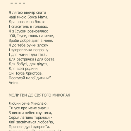
-=-=-=-=-
Я лягаю ввечір спати
наді мною Божа Мати,
Два ангели по боках
І спаситель в головах.
Я з Ісусом розмовляю:
"Ой, Ісусе, глянь на мене,
Зроби добре дитя з мене.
Я до тебе ручки зложу
І здоров’ячка попрошу
І для мами і для тата,
Для сестрички і для брата,
Для бабусі, для дідуся,
Для всієї родини.
Ой, Ісусе Христосе,
Послухай малої дитини.”
Амінь
МОЛИТВИ ДО СВЯТОГО МИКОЛАЯ
Любий отче Миколаю,
Ти усе про мене знаєш.
З висоти небес спустися,
Серця лагідно торкнися -
Хай засвітиться любов"ю,
Принесе душі здоров"я.