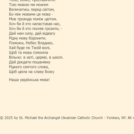
Тебе, Боже, прославляти.
Тою мовою ми можем
Величатись перед світом,
Бо між мовами ця мова -
Мов троянда поміж цвітом.
Хоч би й хто напастував нас,
Хоч би й хто посмів грозити, -
Дай нам силу, дай відвагу
Рідну мову боронити.
Поможи, Небес Владико,
Хай буде по Твоїй волі,
Щоб та мова гомоніла
Вільно: в хаті, церкві, в школі.
Дай діждати пошанівку
Рідного святого слова,
Щоб цвіла на славу Божу
Наша українська мова!
© 2025 by St. Michael the Archangel Ukrainian Catholic Church - Yonkers, NY. All r