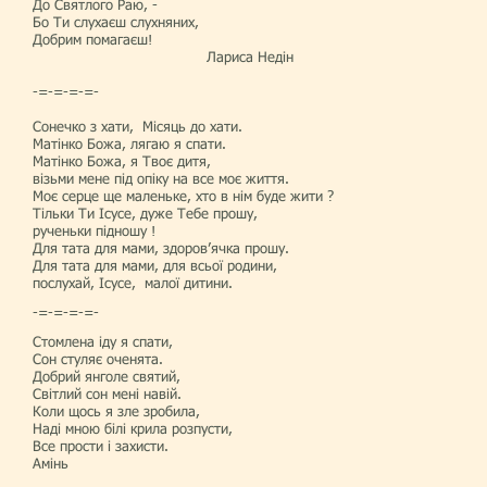
До Святлого Раю, -
Бо Ти слухаєш слухняних,
Добрим помагаєш!
Лариса Недін
-=-=-=-=-
Сонечко з хати, Місяць до хати.
Матінко Божа, лягаю я спати.
Матінко Божа, я Твоє дитя,
візьми мене під опіку на все моє життя.
Моє серце ще маленьке, хто в нім буде жити ?
Тільки Ти Ісусе, дуже Тебе прошу,
рученьки підношу !
Для тата для мами, здоров’ячка прошу.
Для тата для мами, для всьої родини,
послухай, Ісусе, малої дитини.
-=-=-=-=-
Стомлена іду я спати,
Сон стуляє оченята.
Добрий янголе святий,
Світлий сон мені навій.
Коли щось я зле зробила,
Наді мною білі крила розпусти,
Все прости і захисти.
Амінь