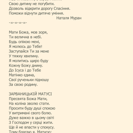
Свою дитину не погубити.
Дозволь відкрити дорогу Спасіння.
Поможи відчути дитяче уміння.
Наталя Муран
-=-=-=-=-
Мати Божа, мов зоря,
Ти велична в небі.
Будь опікою мені,
Я молюсь до Тебе!
Заступайся Ти за мене
У тяжку хвилину.
Я молитись щиро буду
Кожну Божу днину.
До Ісуса і до Тебе
Матінко єдина,
Свої рученьки підношу
За свою родину.
ЗАРВАНИЦЬКІЙ МАТУСІ
Пресвята Божа Мати,
На коліна зволю стати.
Просити буду душі спокою
У витримані свого болю.
Дуже важко в цьому світі
З Господом у серці жити.
Ще й не впасти у спокусу.
Тому благаю я, Матусю: