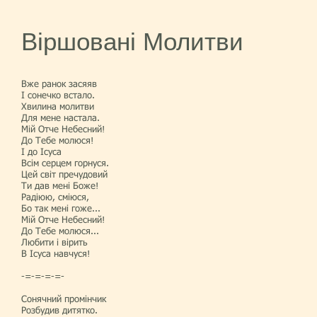
Віршовані Молитви
Вже ранок засяяв
І сонечко встало.
Хвилина молитви
Для мене настала.
Мій Отче Небесний!
До Тебе молюся!
І до Ісуса
Всім серцем горнуся.
Цей світ пречудовий
Ти дав мені Боже!
Радіюю, сміюся,
Бо так мені гоже...
Мій Отче Небесний!
До Тебе молюся...
Любити і вірить
В Ісуса навчуся!
-=-=-=-=-
Сонячний промінчик
Розбудив дитятко.