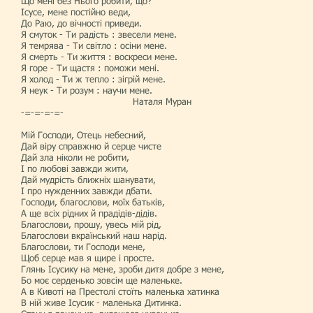
Що мені без Нього робити, що?
Ісусе, мене постійно веди,
До Раю, до вічності приведи.
Я смуток - Ти радість : звесели мене.
Я темрява - Ти світло : осіни мене.
Я смерть - Ти життя : воскреси мене.
Я горе - Ти щастя : поможи мені.
Я холод - Ти ж тепло : зігрій мене.
Я неук - Ти розум : научи мене.
Наталя Муран
-=-=-=-=-
Мій Господи, Отець небесний,
Дай віру справжню й серце чисте
Дай зла ніколи не робити,
І по любові завжди жити,
Дай мудрість ближніх шанувати,
І про нужденних завжди дбати.
Господи, благослови, моїх батьків,
А ще всіх рідних й прадідів-дідів.
Благослови, прошу, увесь мій рід,
Благослови вкраїнський наш нарід.
Благослови, ти Господи мене,
Щоб серце мав я щире і просте.
Глянь Ісусику на мене, зроби дитя добре з мене,
Бо моє серденько зовсім ще маленьке.
А в Кивоті на Престолі стоїть маленька хатинка
В ній живе Ісусик - маленька Дитинка.