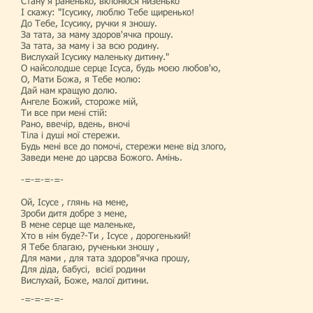
Стану я раненько, вклонюся низенько
І скажу: "Ісусику, люблю Тебе щиренько!
До Тебе, Ісусику, ручки я зношу.
За тата, за маму здоров'ячка прошу.
За тата, за маму і за всю родину.
Вислухай Ісусику маленьку дитину."
О найсолодше серце Ісуса, будь моєю любов'ю,
О, Мати Божа, я Тебе молю:
Дай нам кращую долю.
Ангеле Божий, стороже мій,
Ти все при мені стій:
Рано, ввечір, вдень, вночі
Тіла і душі мої стережи.
Будь мені все до помочі, стережи мене від злого,
Заведи мене до царсва Божого. Амінь.
-=-=-=-=-
Ой, Ісусе , глянь на мене,
Зроби дитя добре з мене,
В мене серце ще маленьке,
Хто в нім буде?-Ти , Ісусе , дорогенький!
Я Тебе благаю, рученьки зношу ,
Для мами , для тата здоров"ячка прошу,
Для діда, бабусі, всієї родини
Вислухай, Боже, малої дитини.
-=-=-=-=-