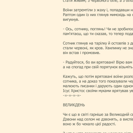
стати живим; з червоного біле, а з біл
Воїни затремтіли з жаху і, попадавши 
Раптом один із них глянув мимохідь на с
вигукнув.
- Ось, сотнику, поглянь! Чи не зробило
пам'ятаєш, що ти сказав, то тепер под
Сотник глянув на тарілку й остовпів з д
стали червоні, як кров. Хвилинку не зн
він встав і промо­вив.
- Радуйтеся, бо ви врятовані! Вірю вам 
а на спогад при свій порятунок візьміт
Кажуть, що потім врятовані воїни розпо
сотника, а на доказ того показували че
малюють писанки і дарують один одному 
Ісус Христос своїми муками врятував у
-=-=-=-=-
ВЕЛИКДЕНЬ
Чи є що в світі гарніше за Великодній 
Дзвони над селом не дзвонять, а виспів
воно ж бо чекало цієї радості.