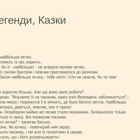
егенди, Казки
о найбільше яєчко.
атимуть із нас користь.
 бо я - найбільше! - не вгавало велике яєчко.
з своїми братами і мовчки прислу­халося до розмови.
асом найбільше яєчко,- тебе ніхто і їсти не захоче, бо ти таке
 виросло більше. Але що воно мало робити?
 кроки. "Візьмемо їх на писанки, адже вже Великдень наближається",-
а миску і перенесла її в кімнату, де було багато світла. Найбільше
апоказ, дивіться, мовляв, яке я гарне!
и. Незабаром майже всі яєчка стали писанками. Залишилося тільки
ько із праці. Він похвалив писанки.
го яєчка? - запитав батько.
зне. Як хочеш - повечеряй ним зараз.
нього писанку, і ми всіх їх посвятимо в церкві.
чуло, що і його розмальовують!