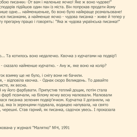
собою писанки.- От вам і маленьке яєчко! Яке ж воно чудове!"
сподарів підійшов один пан із міста. Він попрохав продати йому
 лише одне... найменшеньке, бо воно було найкраще розмальоване!
ся писанками, а найменше яєчко - чудова писанка - живе й тепер у
ту прегарну працю і говорять: "Яка ж чудова українська писанка!"
.. Та котилось воно недалечко. Квоч­ка з курчатами на подвір'ї
 - сказало найменше курчатко. - Ану ж, яке воно на колір?
ток взимку ще не було, і снігу вони не бачили.
ся, - відповіла квочка. - Однак скоро Великдень. То давайте
сте, як весна.
 й ну його фарбувати. Припустив теплий дощик, потім стала
ки фарб позичали, на білому яєчку весну малювали. Малювали
лася писанка зеленим подвір’ячком. Курчатка її доганяли, на
ці, яка їх зеренцями годувала, водицею напувала, на свято
 черешні. Став гарний, як писанка, садочок увесь. І проказала
укована у журналі "Малятко" №4, 1991