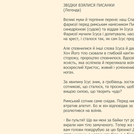
ЗВІДКИ ВЗЯЛИСЯ ПИСАНКИ
(Легенда)
Великі муки й терпіння переніс наш Сп
фарисеї перед римським намісником Пил
синедріонові (судові) та віддав їм Ісус
Фарисеї мучили Ісуса і допитували, нас
на хрест, і сталося так, як сам Ісус пр
Але сповнилися й інші слова Ісуса й дав
Хоч Його тіло сховали в глибокій кам'
сторожу, пророцтво сповнилося. Вдосві
ясність, яка осліпила й перелякала вої
воскреслий Христос, живий і усміхнений
ногах.
За хвилину Ісус зник, а гробівець зоста
сотникові, що сталося, та просили, щоб
вищою силою, що творить чудо?
Римський сотник саме снідав. Перед ним
втратив апетит. Бо ж він відповідав за
розлютився на воїнів.
- Ви гультяї! Що ви мені за байки тут р
вкрали нам тіло замученого. Тепер же 
вам голови повідрубую за цю брехню! 