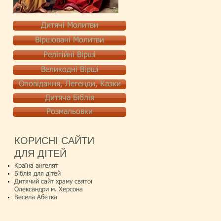
Дитячі Молитви
Віршовані Молитви
Релігійні Вірші
Великодні Вірші
Оповідання, Легенди, Казки
Дитяча Біблія
Розмальовки
КОРИСНІ САЙТИ
ДЛЯ ДІТЕЙ
Країна ангелят
Біблія для дітей
Дитячий сайт храму святої
Олександри м. Херсона
Весела Абетка