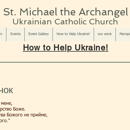
St. Michael the Archangel
Ukrainian Catholic Church​​
in
Events
Event Gallery
How to Help Ukraine!
our work
Матері
How to Help Ukraine!
чок
 мене,
арство Боже.
тва Божого не прийме,
ого."