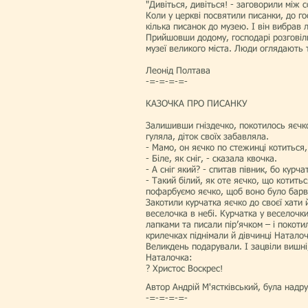
"Дивіться, дивіться! - заговорили між 
Коли у церкві посвятили писанки, до го
кілька писанок до музею. І він вибрав
Прийшовши додому, господарі розговіли
музеї великого міста. Люди оглядають 
Леонід Полтава
-=-=-=-=-
КАЗОЧКА ПРО ПИСАНКУ
Залишивши гніздечко, покотилось яєчко.
гуляла, діток своїх забавляла.
- Мамо, он яєчко по стежинці котиться,
- Біле, як сніг, - сказала квочка.
- А сніг який? - спитав півник, бо курча
- Такий білий, як оте яєчко, що котить
пофарбуємо яєчко, щоб воно було барви
Закотили курчатка яєчко до своєї хати
веселочка в небі. Курчатка у веселоч
лапками та писали пір’ячком – і покоти
крилечках піднімали й дівчинці Наталоч
Великдень подарували. І зацвіли вишні,
Наталочка:
? Христос Воскрес!
Автор Андрій М'ястківський, була надр
-=-=-=-=-