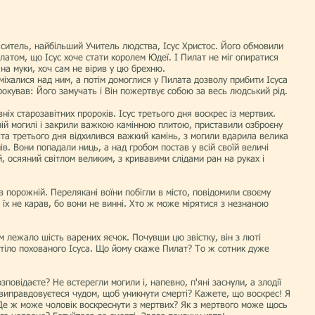
аситель, найбільший Учитель людст­ва, Ісус Христос. Його обмовили
атом, що Ісус хоче стати королем Юдеї. І Пилат не міг опиратися
а на муки, хоч сам не вірив у цю брехню.
міхалися над ним, а потім домоглися у Пилата дозволу прибити Ісуса
орокував: Його замучать і Він пожертвує собою за весь люд­ський рід.
ніх старозавітних пророків. Ісус третього дня воскрес із мертвих.
яній могилі і закрили важкою камінною плитою, приставили озброєну
та третього дня відхилився важкий камінь, з моги­ли вдарила велика
нів. Вони попадали ниць, а над гробом постав у всій своїй величі
, осяяний світлом великим, з кривавими слідами ран на руках і
в порожній. Перелякані воїни побіг­ли в місто, повідомили своєму
 їх не карав, бо вони не винні. Хто ж може мірятися з незнаною
 лежало шість варених яєчок. По­чувши цю звістку, він з люті
 тіло похова­ного Ісуса. Що йому скаже Пилат? То ж сотник дуже
озповідаєте? Не встерегли могили і, напевно, п'яні заснули, а злодії
виправдовуєтеся чудом, щоб уникнути смерті? Кажете, що воскрес! Я
Де ж може чоловік воскреснути з мертвих? Як з мертвого може щось