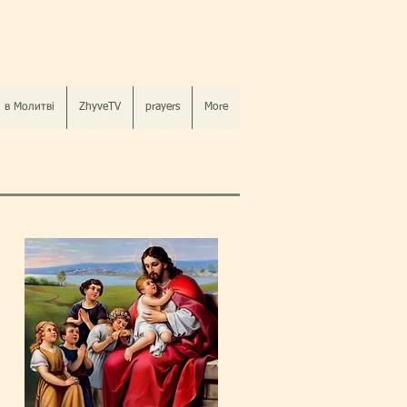
 в Молитві
ZhyveTV
prayers
More