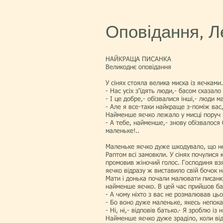
Оповідання, Л
НАЙКРАЩА ПИСАНКА
Великоднє оповідання
У сінях стояла велика миска із яєчками.
- Нас усіх з'їдять люди,- басом сказал
- І це добре,- обізвалися інші,- люди м
- Але я все-таки найкраще з-поміж вас,
Найменше яєчко лежало у мисці поруч і
- А тебе, найменше,- знову обізвалося б
маленьке!..
Маленьке яєчко дуже шкодувало, що не
Раптом всі замовкли. У сінях почулися
промовив жіночий голос. Господиня взял
яєчко відразу ж виставило свій бочок н
Мати і донька почали малювати писанк
найменше яєчко. В цей час прийшов бат
- А чому ніхто з вас не розмалював цьо
- Бо воно дуже маленьке, якесь непока
- Ні, ні,- відповів батько.- Я зроблю із 
Найменше яєчко дуже зраділо, коли від