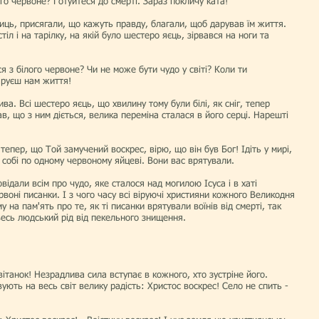
ого червоне? Готуйтеся до смерті. Зараз покличу ката!
ниць, присягали, що кажуть правду, благали, щоб дарував їм життя.
тіл і на тарілку, на якій було шестеро яєць, зірвався на ноги та
ся з білого червоне? Чи не може бути чудо у світі? Коли ти
аруєш нам життя!
ива. Всі шестеро яєць, що хвилину тому були білі, як сніг, тепер
ав, що з ним діється, велика переміна сталася в його серці. Нарешті
тепер, що Той замучений воскрес, вірю, що він був Бог! Ідіть у мирі,
ь собі по одному червоному яйцеві. Вони вас врятували.
відали всім про чудо, яке сталося над могилою Ісуса і в хаті
рвоні писан­ки. І з чого часу всі віруючі християни кожного Великодня
на пам'ять про те, як ті писанки врятували воїнів від смерті, так
весь людський рід від пеке­льного знищення.
світанок! Незрадлива сила вступає в кожного, хто зустріне його.
ують на весь світ велику радість: Христос воскрес! Село не спить -